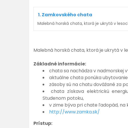
1.
Zamkovského chata
Malebná horská chata, ktorá je ukrytá v lesoc
Malebná horská chata, ktorá je ukrytá v le
Základné informácie:
chata sa nachádza v nadmorskej vý
aktuálne chata ponúka ubytovanie p
zásoby sú na chatu dovážané za p
chata získava elektrickú energ
Studenom potoku,
v zime býva pri chate ľadopád, na 
http://www.zamka.sk/
Prístup: