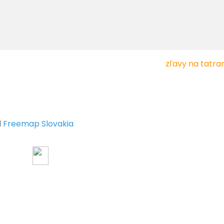
zľavy na tatram
d
Freemap Slovakia
1.