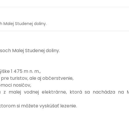
h Malej Studenej doliny.
soch Malej Studenej doliny.
ške 1 475 m n. m.,
re turistov, ale aj občerstvenie,
omoci nosičov,
iu z malej vodnej elektrárne, ktorá sa nachádza na
ktorom si môžete vyskúšať lezenie.