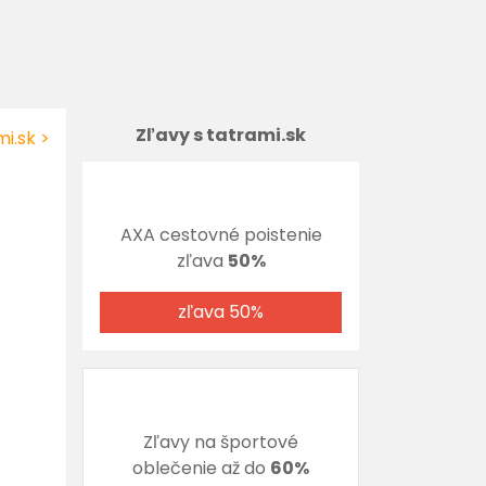
Zľavy s tatrami.sk
i.sk >
AXA cestovné poistenie
zľava
50%
zľava 50%
Zľavy na športové
oblečenie až do
60%