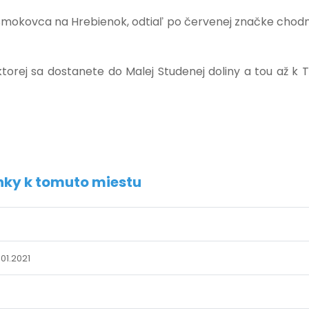
 Smokovca na Hrebienok, odtiaľ po červenej značke chod
ktorej sa dostanete do Malej Studenej doliny a tou až k 
nky k tomuto miestu
.01.2021