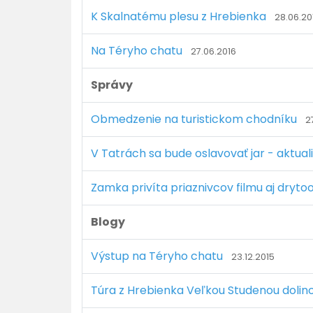
K Skalnatému plesu z Hrebienka
28.06.20
Na Téryho chatu
27.06.2016
Správy
Obmedzenie na turistickom chodníku
2
V Tatrách sa bude oslavovať jar - aktua
Zamka privíta priaznivcov filmu aj drytoo
Blogy
Výstup na Téryho chatu
23.12.2015
Túra z Hrebienka Veľkou Studenou dolin