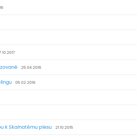
16
7.10.2017
lizované
25.04.2016
lingu
05.02.2016
ou k Skalnatému plesu
21.10.2015