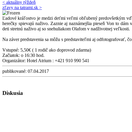
< aktuálny týždeň
zľavy na tatrami.sk >
Ľadové kráľostvo je medzi deťmi veľmi obľubený predovšetkým vďa
herečky spievajú naživo. Zaznie aj naznámejšia pieseň Von to dám 
deti stretnú naživo aj so snehuliakom Olafom v nadživotnej veľkosti.
Na záver predstavenia sa môžu s predstaviteľmi aj odfotografovať, čo u
Vstupné: 5,50€ ( 1 rodič ako doprovod zdarma)
Začiatok: o 16:30 hod.
Organizátor: Hotel Atrium : +421 910 990 541
publikované:
07.04.2017
Diskusia