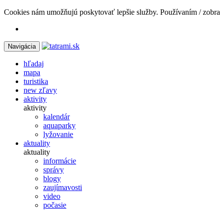
Cookies nám umožňujú poskytovať lepšie služby. Používaním / zobra
Navigácia
hľadaj
mapa
turistika
new
zľavy
aktivity
aktivity
kalendár
aquaparky
lyžovanie
aktuality
aktuality
informácie
správy
blogy
zaujímavosti
video
počasie