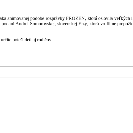
ka animovanej podobe rozprávky FROZEN, ktorá oslovila veľkých i 
v podaní Andrei Somorovskej, slovenskej Elzy, ktorá vo filme prepoži
rčite poteší deti aj rodičov.