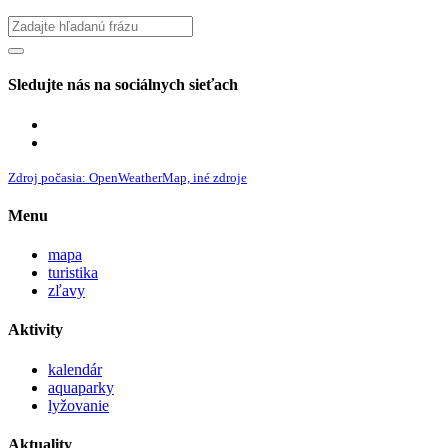
Sledujte nás na sociálnych sieťach
Zdroj počasia: OpenWeatherMap, iné zdroje
Menu
mapa
turistika
zľavy
Aktivity
kalendár
aquaparky
lyžovanie
Aktuality