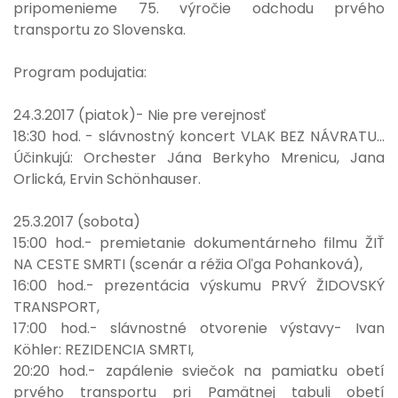
pripomenieme 75. výročie odchodu prvého
transportu zo Slovenska.
Program podujatia:
24.3.2017 (piatok)- Nie pre verejnosť
18:30 hod. - slávnostný koncert VLAK BEZ NÁVRATU…
Účinkujú: Orchester Jána Berkyho Mrenicu, Jana
Orlická, Ervin Schönhauser.
25.3.2017 (sobota)
15:00 hod.- premietanie dokumentárneho filmu ŽIŤ
NA CESTE SMRTI (scenár a réžia Oľga Pohanková),
16:00 hod.- prezentácia výskumu PRVÝ ŽIDOVSKÝ
TRANSPORT,
17:00 hod.- slávnostné otvorenie výstavy- Ivan
Köhler: REZIDENCIA SMRTI,
20:20 hod.- zapálenie sviečok na pamiatku obetí
prvého transportu pri Pamätnej tabuli obetí