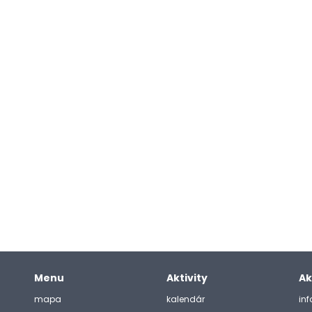
Menu
Aktivity
Ak
mapa
kalendár
in