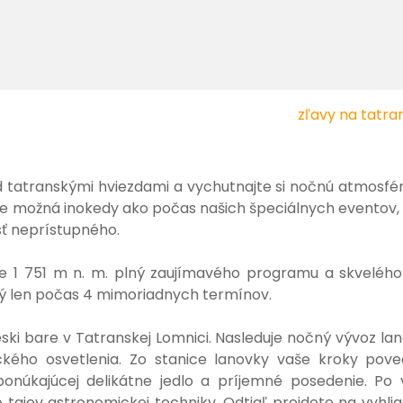
zľavy na tatram
 tatranskými hviezdami a vychutnajte si nočnú atmosfér
 je možná inokedy ako počas našich špeciálnych eventov, 
sť neprístupného.
e 1 751 m n. m. plný zaujímavého programu a skvelého 
ý len počas 4 mimoriadnych termínov.
i bare v Tatranskej Lomnici. Nasleduje nočný vývoz la
ckého osvetlenia. Zo stanice lanovky vaše kroky pov
ponúkajúcej delikátne jedlo a príjemné posedenie. Po 
 tajov astronomickej techniky. Odtiaľ prejdete na vyhli