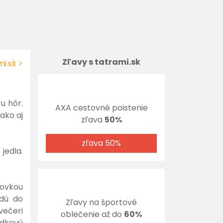
Zľavy s tatrami.sk
i.sk >
u hôr.
AXA cestovné poistenie
ako aj
zľava
50%
zľava 50%
jedla.
novkou
edú do
Zľavy na športové
večeri
oblečenie až do
60%
adkovú