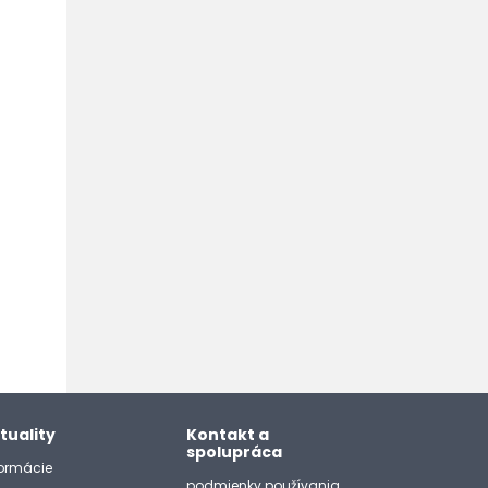
tuality
Kontakt a
spolupráca
formácie
podmienky používania