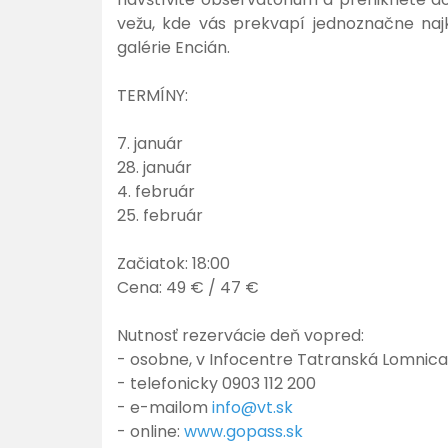
vežu, kde vás prekvapí jednoznačne naj
galérie Encián.
TERMÍNY:
7. január
28. január
4. február
25. február
Začiatok: 18:00
Cena: 49 € / 47 €
Nutnosť rezervácie deň vopred:
- osobne, v Infocentre Tatranská Lomnica
- telefonicky 0903 112 200
- e-mailom
info@vt.sk
- online:
www.gopass.sk