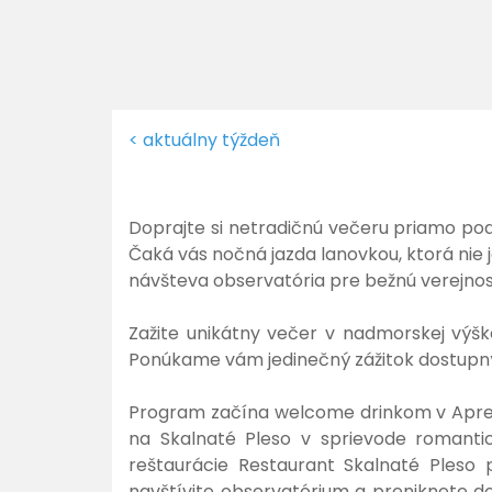
< aktuálny týždeň
Doprajte si netradičnú večeru priamo pod
Čaká vás nočná jazda lanovkou, ktorá nie
návšteva observatória pre bežnú verejno
Zažite unikátny večer v nadmorskej výšk
Ponúkame vám jedinečný zážitok dostupn
Program začína welcome drinkom v Apresk
na Skalnaté Pleso v sprievode romanti
reštaurácie Restaurant Skalnaté Pleso 
navštívite observatórium a preniknete do