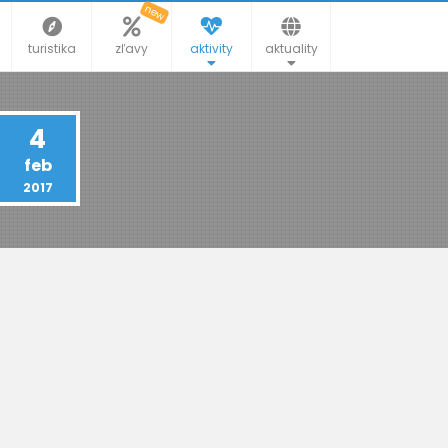
new
turistika
zľavy
aktivity
aktuality
4
feb
2017