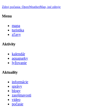
Zdroj počasia: OpenWeatherMap, iné zdroje
Menu
mapa
turistika
zľavy
Aktivity
kalendár
aquaparky
lyžovanie
Aktuality
informácie
správy
blogy
zaujímavosti
video
počasie