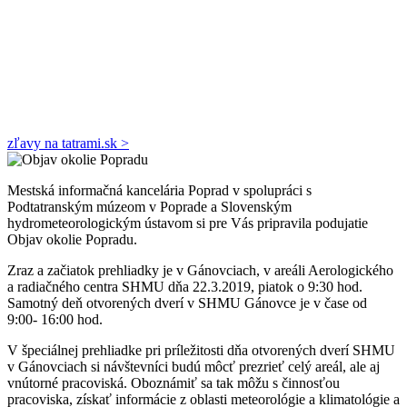
zľavy na tatrami.sk >
Mestská informačná kancelária Poprad v spolupráci s
Podtatranským múzeom v Poprade a Slovenským
hydrometeorologickým ústavom si pre Vás pripravila podujatie
Objav okolie Popradu.
Zraz a začiatok prehliadky je v Gánovciach, v areáli Aerologického
a radiačného centra SHMU dňa 22.3.2019, piatok o 9:30 hod.
Samotný deň otvorených dverí v SHMU Gánovce je v čase od
9:00- 16:00 hod.
V špeciálnej prehliadke pri príležitosti dňa otvorených dverí SHMU
v Gánovciach si návštevníci budú môcť prezrieť celý areál, ale aj
vnútorné pracoviská. Oboznámiť sa tak môžu s činnosťou
pracoviska, získať informácie z oblasti meteorológie a klimatológie a