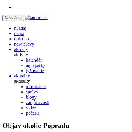
Navigácia
hľadaj
mapa
turistika
new
zľavy
aktivity
aktivity
kalendár
aquaparky
lyžovanie
aktuality
aktuality
informácie
správy
blogy
zaujímavosti
video
počasie
Objav okolie Popradu