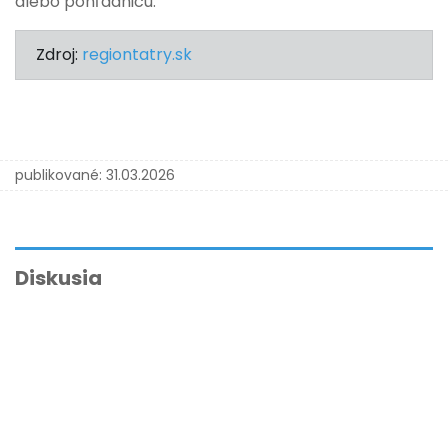
alebo pohľadnicu.
Zdroj:
regiontatry.sk
publikované:
31.03.2026
Diskusia