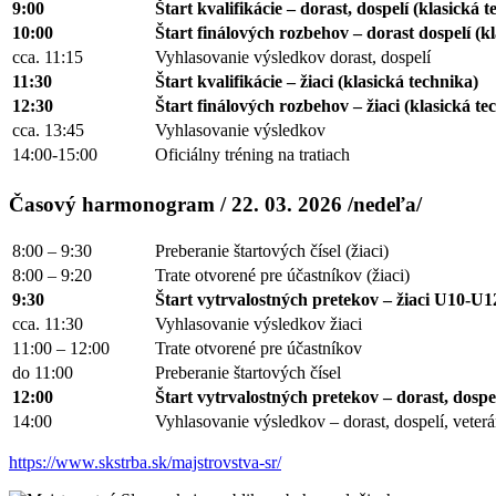
9:00
Štart kvalifikácie – dorast, dospelí (klasická 
10:00
Štart finálových rozbehov – dorast dospelí (k
cca. 11:15
Vyhlasovanie výsledkov dorast, dospelí
11:30
Štart kvalifikácie – žiaci (klasická technika)
12:30
Štart finálových rozbehov – žiaci (klasická te
cca. 13:45
Vyhlasovanie výsledkov
14:00-15:00
Oficiálny tréning na tratiach
Časový harmonogram / 22. 03. 2026 /nedeľa/
8:00 – 9:30
Preberanie štartových čísel (žiaci)
8:00 – 9:20
Trate otvorené pre účastníkov (žiaci)
9:30
Štart vytrvalostných pretekov – žiaci U10-U1
cca. 11:30
Vyhlasovanie výsledkov žiaci
11:00 – 12:00
Trate otvorené pre účastníkov
do 11:00
Preberanie štartových čísel
12:00
Štart vytrvalostných pretekov – dorast, dospe
14:00
Vyhlasovanie výsledkov – dorast, dospelí, veterá
https://www.skstrba.sk/majstrovstva-sr/