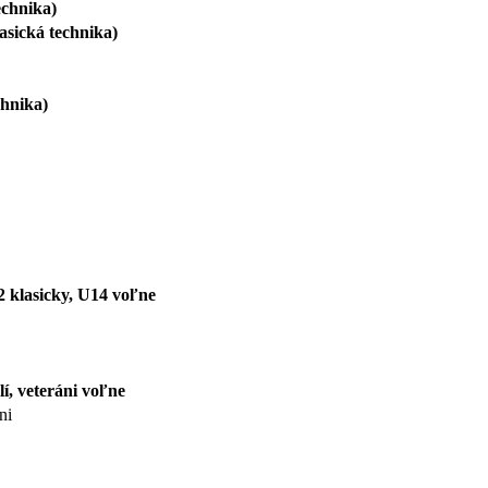
technika)
lasická technika)
chnika)
2 klasicky, U14 voľne
lí, veteráni voľne
ni