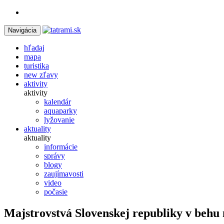
Navigácia
hľadaj
mapa
turistika
new
zľavy
aktivity
aktivity
kalendár
aquaparky
lyžovanie
aktuality
aktuality
informácie
správy
blogy
zaujímavosti
video
počasie
Majstrovstvá Slovenskej republiky v behu 