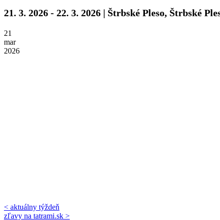
21. 3. 2026 - 22. 3. 2026 | Štrbské Pleso, Štrbské Ple
21
mar
2026
< aktuálny týždeň
zľavy na tatrami.sk >