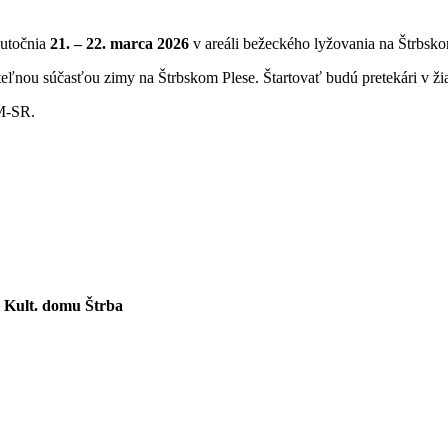
kutočnia
21. – 22. marca 2026
v areáli bežeckého lyžovania na Štrbsko
eľnou súčasťou zimy na Štrbskom Plese. Štartovať budú pretekári v ži
 M-SR.
e Kult. domu Štrba