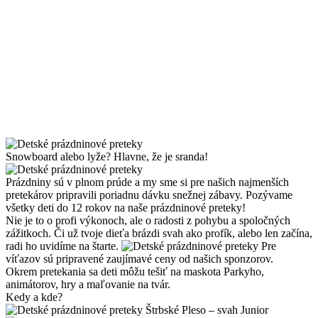
Snowboard alebo lyže? Hlavne, že je sranda!
Prázdniny sú v plnom prúde a my sme si pre našich najmenších
pretekárov pripravili poriadnu dávku snežnej zábavy. Pozývame
všetky deti do 12 rokov na naše prázdninové preteky!
Nie je to o profi výkonoch, ale o radosti z pohybu a spoločných
zážitkoch. Či už tvoje dieťa brázdi svah ako profík, alebo len začína,
radi ho uvidíme na štarte.
Pre
víťazov sú pripravené zaujímavé ceny od našich sponzorov.
Okrem pretekania sa deti môžu tešiť na maskota Parkyho,
animátorov, hry a maľovanie na tvár.
Kedy a kde?
Štrbské Pleso – svah Junior