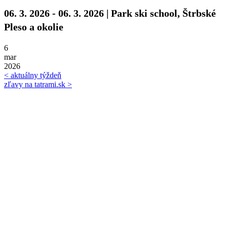
06. 3. 2026 - 06. 3. 2026 | Park ski school, Štrbské
Pleso a okolie
6
mar
2026
< aktuálny týždeň
zľavy na tatrami.sk >