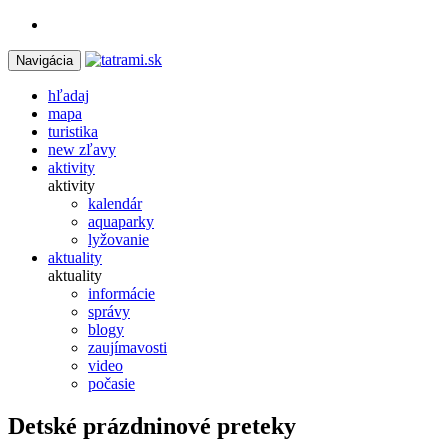
Navigácia
hľadaj
mapa
turistika
new
zľavy
aktivity
aktivity
kalendár
aquaparky
lyžovanie
aktuality
aktuality
informácie
správy
blogy
zaujímavosti
video
počasie
Detské prázdninové preteky