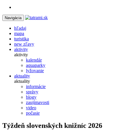
Navigácia
hľadaj
mapa
turistika
new
zľavy
aktivity
aktivity
kalendár
aquaparky
lyžovanie
aktuality
aktuality
informácie
správy
blogy
zaujímavosti
video
počasie
Týždeň slovenských knižníc 2026