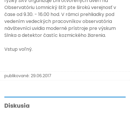
fyziky SAV organizuje Dni otvorených dverí na
Observatóriu Lomnický štít pte širokú verejnosť v
čase od 9.30. - 16.00 hod. V rámci prehliadky pod
vedením vedeckých pracovníkov observatória
návštevníci uvidia moderné prístroje pre výskum
Slnka a detektor častíc kozmického žiarenia.
Vstup voľný.
publikované:
29.06.2017
Diskusia