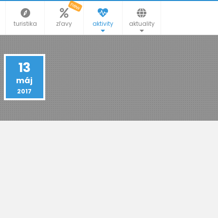
new
turistika
zľavy
aktivity
aktuality
13
máj
2017